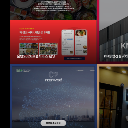
운탄
2026
프랜차이즈 랜딩
KN종합건설
20