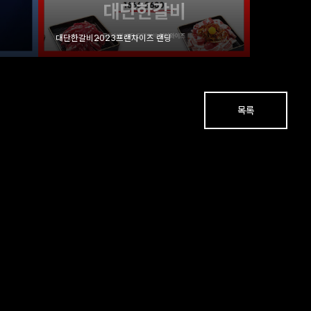
대단한갈비
2023
프랜차이즈 랜딩
목록