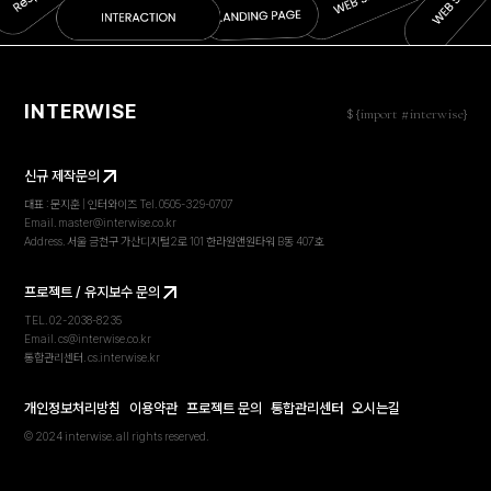
INTERWISE
import #interwise
$ {
}
신규 제작문의
대표 : 문지훈 | 인터와이즈 Tel. 0505-329-0707
Email. master@interwise.co.kr
Address. 서울 금천구 가산디지털2로 101 한라원앤원타워 B동 407호
프로젝트 / 유지보수 문의
TEL. 02-2038-8235
Email. cs@interwise.co.kr
통합관리센터. cs.interwise.kr
개인정보처리방침
이용약관
프로젝트 문의
통합관리센터
오시는길
프로젝트 문의
프로젝트 문의
프로젝트 문의
프로젝트 문의
프로젝트
© 2024 interwise. all rights reserved.