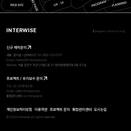
INTERWISE
import #interwise
$ {
}
신규 제작문의
대표 : 문지훈 | 인터와이즈 Tel. 0505-329-0707
Email. master@interwise.co.kr
Address. 서울 금천구 가산디지털2로 101 한라원앤원타워 B동 407호
프로젝트 / 유지보수 문의
TEL. 02-2038-8235
Email. cs@interwise.co.kr
프로젝트 문의
프로젝트 문의
프로젝트 문의
프로젝트 문의
프로젝트 문의
프로젝
통합관리센터. cs.interwise.kr
개인정보처리방침
이용약관
프로젝트 문의
통합관리센터
오시는길
© 2024 interwise. all rights reserved.